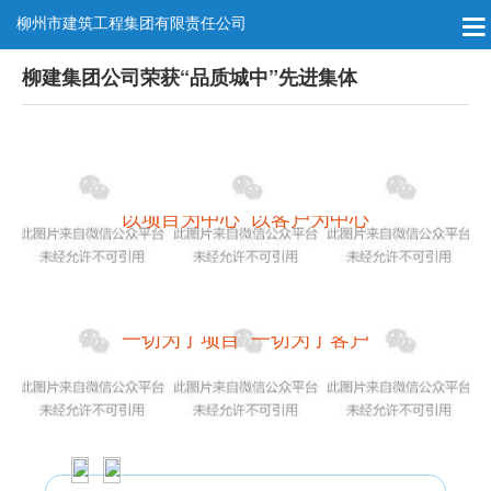
柳州市建筑工程集团有限责任公司
柳建集团公司荣获“品质城中”先进集体
以项目为中心 以客户为中心
一切为了项目 一切为了客户