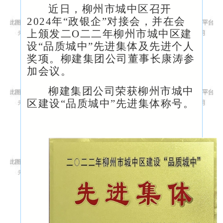
近日，柳州市城中区召开
2024年“政银企”对接会，并在会
上颁发二O二二年柳州市城中区建
设“品质城中”先进集体及先进个人
奖项。柳建集团公司董事长康涛参
加会议。
柳建集团公司荣获柳州市城中
区建设“品质城中”先进集体称号。